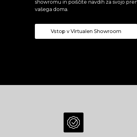
showromu in poiščite navdih za svojo pren
vašega doma.
Vstop v Virtualen Showroom